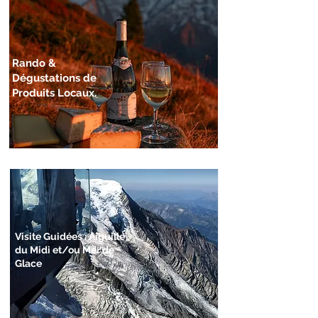
Rando &
Dégustations de
Produits Locaux.
Visite Guidées : Aiguille
du Midi et/ou Mer de
Glace